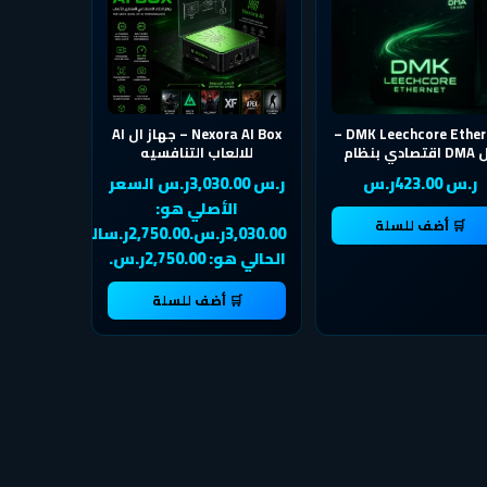
DMK Leechcore Ethernet –
Nexora AI Box – جهاز ال AI
حل DMA اقتصادي بنظام
للالعاب التنافسيه
جهازين عبر الشبكة
ر.س 423.00ر.س
ر.س 3,030.00ر.س السعر
الأصلي هو:
🛒 أضف للسلة
3,030.00ر.س.2,750.00ر.سالسعر
الحالي هو: 2,750.00ر.س.
🛒 أضف للسلة