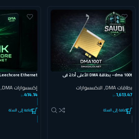
dma 100t– بطاقة DMA الأعلى أداءً في
السوق
اقتصادي بنظام جهاز
بطاقات DMA
,
الاكسسوارات
إكسسوارات DMA
,
414.14
1,613.47
د.إ
د.إ
إضافة إلى السلة
إضافة إلى السلة