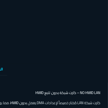
ال
NO HWID LAN – كارت شبكة بدون تتبع HWID
كارت شبكة LAN مُختار خصيصاً لإعدادات DMA يعمل
بدون HWID
، مما يو