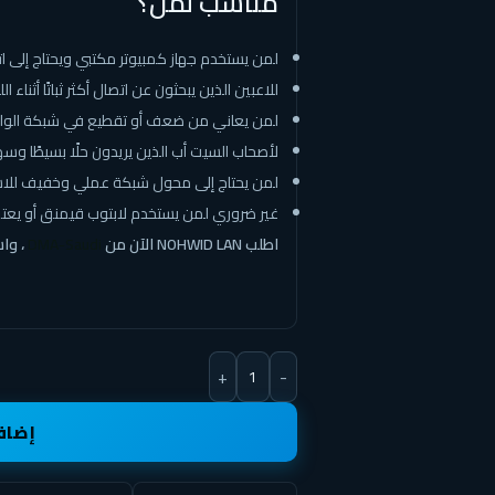
مناسب لمن؟
لمن يستخدم جهاز كمبيوتر مكتبي ويحتاج إلى ا
للاعبين الذين يبحثون عن اتصال أكثر ثباتًا أثناء ال
لمن يعاني من ضعف أو تقطيع في شبكة الوا
لأصحاب السيت أب الذين يريدون حلًا بسيطًا وس
لمن يحتاج إلى محول شبكة عملي وخفيف للاس
غير ضروري لمن يستخدم لابتوب قيمنق أو يعتمد على Wi-Fi أو لديه كرت ing 2.5GbE
اطلب NOHWID LAN الآن من
DMA-Saudi
، واس
+
-
إضاف