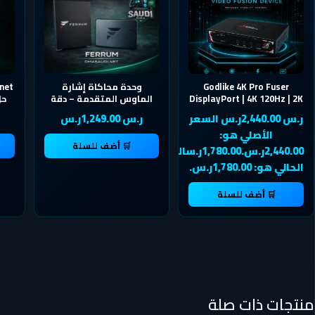
Godlike 4K Pro Fuser
وحدة محاكاة إشارة
DisplayPort | 4K 120Hz | 2K
الماوس المتقدمة – دقة
240Hz | 1080P 360Hz
عالية لإعدادات DMA
ر.س 2,440.00ر.س السعر
ر.س 1,249.00ر.س
الأصلي هو:
🛒 أضف للسلة
2,440.00ر.س.1,780.00ر.سالسعر
الحالي هو: 1,780.00ر.س.
🛒 أضف للسلة
منتجات ذات صلة