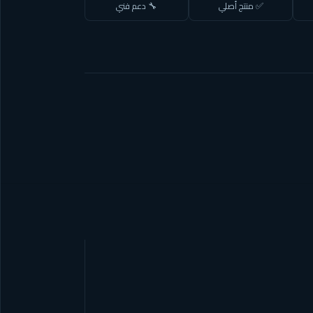
✅ منتج أصلي
🔧 دعم فني