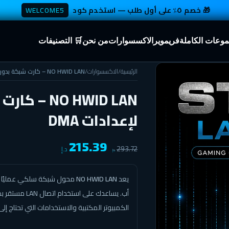
🎁 خصم ٥٪ على أول طلب — استخدم كود
WELCOME5
موعات الكاملة
فريموير
الاكسسوارات
من نحن
🛒 التصنيفات
الرئيسية
/
الاكسسوارات
/
NO HWID LAN – كارت شبكة بدون HWID لإعدادات DMA
لإعدادات DMA
215.39
د.إ
293.72
د.إ
يعد
NO HWID LAN
محول شبكة سلكي عمليًا لمن
أب. يساعدك على
الكمبيوتر المكتبية والاستخدامات التي تحتاج إلى