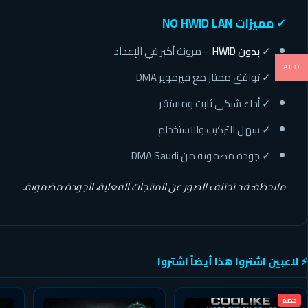
✓ مميزات NO HWID LAN
✓
بدون HWID
– مرونة أكبر في الإعداد
AED
✓ توافق ممتاز مع فيرموير DMA
✓ أداء شبكي ثابت ومستقر
✓ سهل التركيب والاستخدام
✓ جودة مضمونة من DMA Saudi
ملاحظة: قد تختلف الصور عن المنتجات الفعلية، الجودة مضمونة.
⚡ لاعبين اشتروا هذا أيضاً اشتروا
خصم