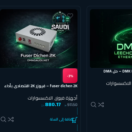
DMK Leechcore Ethernet – حل DMA
ين عبر الشبكة
-3%
الاكسسوارات
fuser dichen 2K – فيوزر 2K اقتصادي بأداء
ممتاز
أجهزة فيوزر
,
الاكسسوارات
880.17
911.50
د.إ
د.إ
إضافة إلى السلة