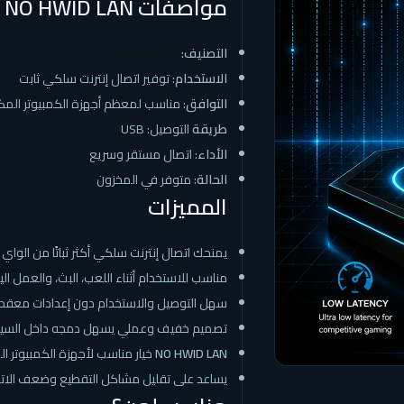
مواصفات NO HWID LAN
التصنيف:
الإكسسوارات
الاستخدام
: توفير اتصال إنترنت سلكي ثابت
التوافق
: مناسب لمعظم أجهزة الكمبيوتر المكت
طريقة
التوصيل: USB
الأداء
: اتصال مستقر وسريع
الحالة
: متوفر في المخزون
المميزات
يمنحك اتصال إنترنت سلكي أكثر ثباتًا من الواي
مناسب للاستخدام أثناء اللعب، البث، والعمل ال
سهل التوصيل والاستخدام دون إعدادات معقد
تصميم خفيف وعملي يسهل دمجه داخل السيت
NO HWID LAN
خيار مناسب لأجهزة الكمبيوتر المكتبية 
يساعد على تقليل مشاكل التقطيع وضعف الاتصال