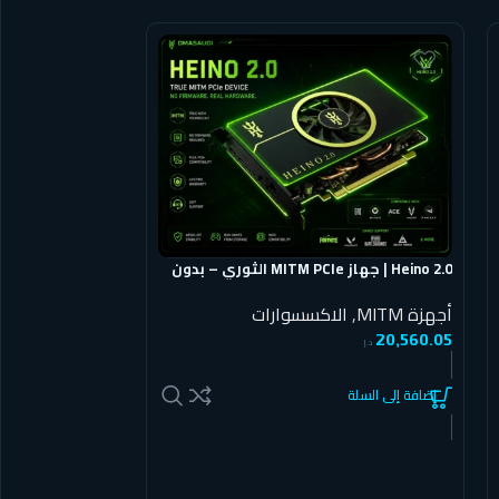
Heino 2.0 | جهاز MITM PCIe الثوري – بدون
makcu ماكو 
Firmware | إكسسوار
لإعدادات DMA
أجهزة MITM
,
الاكسسوارات
إكسسوارات DMA
292.74
20,560.05
د.إ
د.إ
إضافة إلى السلة
إضافة إلى السلة