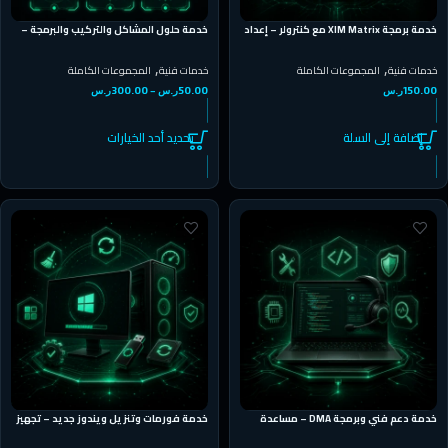
خدمة برمجة XIM Matrix مع كنترولر – إعداد
خدمة حلول المشاكل والتركيب والبرمجة –
احترافي للتحكم
دعم فني متخصص DMA
,
,
خدمات فنية
المجموعات الكاملة
خدمات فنية
المجموعات الكاملة
150.00
ر.س
50.00
ر.س
–
300.00
ر.س
إضافة إلى السلة
تحديد أحد الخيارات
خدمة دعم فني وبرمجة DMA – مساعدة
خدمة فورمات وتنزيل ويندوز جديد – تجهيز
متخصصة من الخبراء
PC للألعاب بشكل احترافي