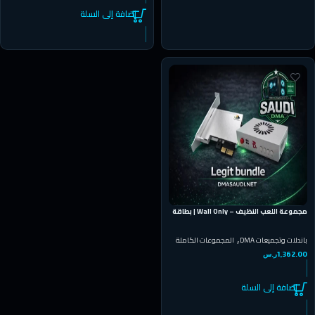
إضافة إلى السلة
مجموعة اللعب النظيف – Wall Only | بطاقة
DMA + فيوزر | ESP عبر الجدران
,
باندلات وتجميعات DMA
المجموعات الكاملة
1,362.00
ر.س
إضافة إلى السلة