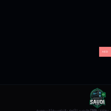
AED
بطاقات DMA والرصيد للألعاب التنافسية | السعودية