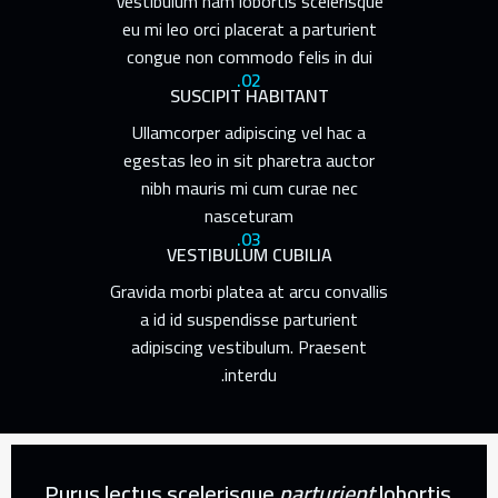
Vestibulum nam lobortis scelerisque
eu mi leo orci placerat a parturient
congue non commodo felis in dui
02.
SUSCIPIT HABITANT
Ullamcorper adipiscing vel hac a
egestas leo in sit pharetra auctor
nibh mauris mi cum curae nec
nasceturam
03.
VESTIBULUM CUBILIA
Gravida morbi platea at arcu convallis
a id id suspendisse parturient
adipiscing vestibulum. Praesent
interdu.
Purus lectus scelerisque
parturient
lobortis