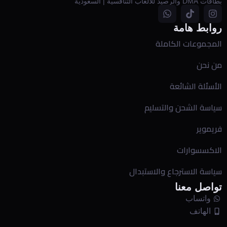
بطاقات DMA والرصيد للألعاب التنافسية | السعودية
روابط هامة
المجموعات الكاملة
من نحن
الأسئلة الشائعة
سياسة الشحن والتسليم
فريموير
الاكسسوارات
سياسة الاسترجاع والاستبدال
تواصل معنا
واتساب
الهاتف