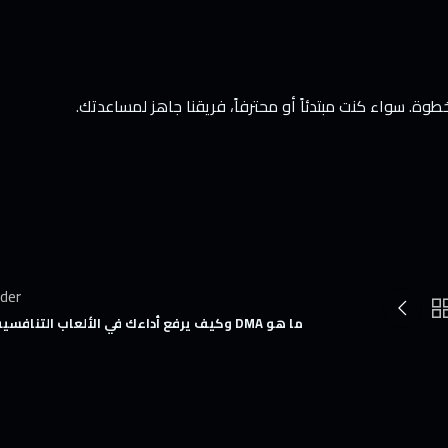
وة. سواء كنت مبتدئاً أو محترفاً، فريقنا جاهز لمساعدتك.
lder
ما هو DMA وكيف يرفع أداءك في الألعاب التنافسية؟