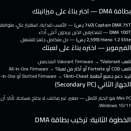
بطاقة DMA — اختر بناءً على ميزانيتك
Captain DMA 75T (740 ر.س)
— الأنسب للبداية، استقرار عالٍ، متواف
DMA 100T
— للمحترفين الذين يريدون أعلى أداء
Hieno 1.2 Elite (2,599 ر.س)
— حل متكامل جاهز للتشغيل
الفيرموير — اختره بناءً على لعبتك
تلعب Valorant؟
→ Valorant Firmware المخصص
تلعب COD أو Fortnite أو أكثر من لعبة؟
→ All-In-One Firmware
تريد دعم جميع أنظمة Anti-Cheat؟
→ Slotted Firmware أو All-In-One مع IOMMU Bypass
الجهاز الثاني (Secondary PC)
Windows 10/11.
الخطوة الثانية: تركيب بطاقة DMA