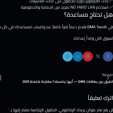
✅ حدّث الفيرموير دورياً للحصول على أحدث التحسينات
✅ استخدم NO HWID LAN لمزيد من الحماية والخصوصية
هل تحتاج مساعدة؟
في
DMA Saudi
نقدم دعماً فنياً كاملاً عبر واتساب لمساعدتك في كل خط
تسوق الآن وابدأ إعدادك
Newer
الفرق بين بطاقات DMA — أيها يناسبك؟ مقارنة شاملة 2025
اترك تعليقاً
لن يتم نشر عنوان بريدك الإلكتروني.
الحقول الإلزامية مشار إليها بـ
*