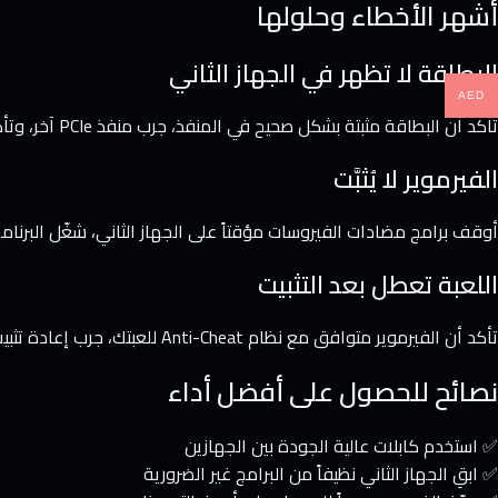
أشهر الأخطاء وحلولها
البطاقة لا تظهر في الجهاز الثاني
AED
تأكد أن البطاقة مثبتة بشكل صحيح في المنفذ، جرب منفذ PCIe آخر، وتأكد أن الكابل يعمل.
الفيرموير لا يُثبَّت
أوقف برامج مضادات الفيروسات مؤقتاً على الجهاز الثاني، شغّل البرنامج كـ Administrator، وتأكد أنك تستخدم الفيرموير المناسب 
اللعبة تعطل بعد التثبيت
تأكد أن الفيرموير متوافق مع نظام Anti-Cheat للعبتك، جرب إعادة تثبيت الفيرموير، أو تواصل مع فريق DMA Saudi عبر واتساب للدعم الفني.
نصائح للحصول على أفضل أداء
✅ استخدم كابلات عالية الجودة بين الجهازين
✅ ابقِ الجهاز الثاني نظيفاً من البرامج غير الضرورية