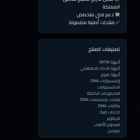
المملكة
🛠️ دعم فني متخصص
✅ منتجات أصلية مضمونة
تصنيفات المنتج
أجهزة MITM
أجهزة الذكاء الاصطناعي
أجهزة فيوزر
إكسسوارات DMA
الاكسسوارات
المجموعات الكاملة
باندلات وتجميعات DMA
م
بطاقات DMA
خدمات فنية
فريموير
فيرموير الألعاب
كونسل