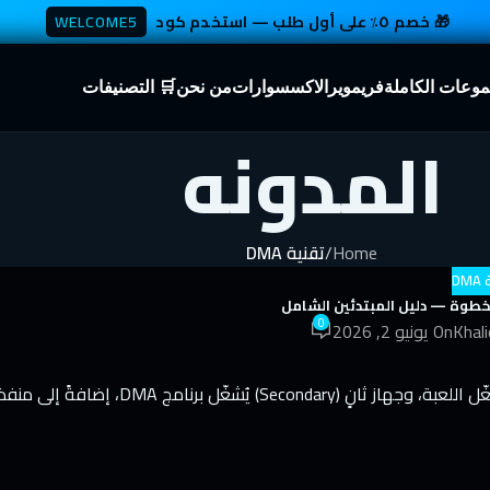
🎁 خصم ٥٪ على أول طلب — استخدم كود
WELCOME5
موعات الكاملة
فريموير
الاكسسوارات
من نحن
🛒 التصنيفات
المدونه
Home
/
تقنية DMA
DM
0
Khali
On يونيو 2, 2026
— جهاز رئيسي (Primary) يُشغّل اللعبة، وجهاز ثانٍ (Secondary) يُشغّل برنامج DMA، إضافةً إلى منف