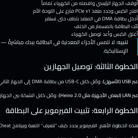
أوقف الجهاز الرئيسي وافصله من الكهرباء تماماً
افتح الكيس وحدد منفذ PCIe x1 فارغ على اللوحة الأم
أدخل بطاقة DMA في المنفذ بلطف حتى تستقر
ثبّت البطاقة بالمسمار من الخلف
أغلق الكيس وأعد توصيل الكهرباء
تنبيه:
لا تلمس الأجزاء المعدنية في البطاقة بيدك مباشرةً — 
الإستاتيكية.
الخطوة الثالثة: توصيل الجهازين
عبر USB (الأسهل):
وصّل كابل USB-C من بطاقة DMA إلى الجهاز الثاني مباشرةً.
عبر LAN (لبعض الأجهزة مثل Heino 2.0):
وصّل كابل الشبكة بين الجهازي
الخطوة الرابعة: تثبيت الفيرموير على البطاقة
هذه الخطوة الأهم. الفيرموير يحدد كيف “تتعرف” اللعبة وبرنامج Anti-Cheat على البطاقة.