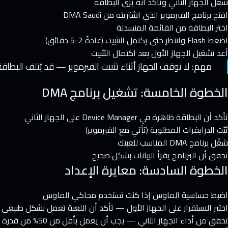
شغّل الجهاز الثاني وتأكد أنه يرى البطاقة
افتح برنامج الفيرموير الذي اشتريته من DMA Saudi
اختر البطاقة من القائمة المنسدلة
اضغط Flash وانتظر حتى يكتمل التثبيت (عادةً 2-5 دقائق)
أعد تشغيل الجهاز الأول بعد اكتمال التثبيت
مهم:
لا توقف الجهاز أثناء تثبيت الفيرموير — قد يُتلف البطاقة
الخطوة الخامسة: تشغيل برنامج DMA
تأكد أن البطاقة ظاهرة في Device Manager على الجهاز الثاني
ثبّت الدرايفرات المطلوبة (تأتي مع الفيرموير)
شغّل برنامج DMA المناسب للعبتك
تحقق أن البرنامج يقرأ البيانات بشكل صحيح
الخطوة السادسة: معايرة الإعداد
اضبط حساسية الماوس إذا كنت تستخدم محاكي الماوس
اختبر الاستقرار على الجهاز الأول — تأكد أن اللعبة تعمل بشكل طبيعي
تحقق من أداء الجهاز الثاني — يجب أن يعمل بأقل من 50% من قدرة المعالج