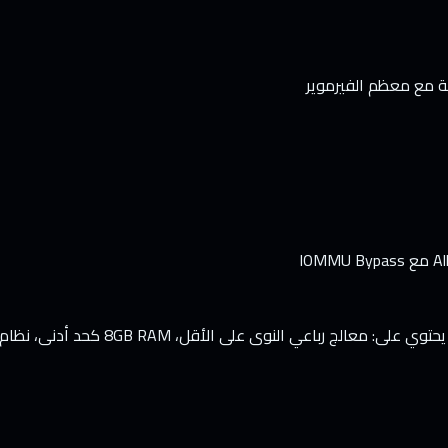
قة مع معظم الفيرموير
Mini PC هو الخيار الأمثل — صغير، غير مكلف، لا يحتاج مساحة. تأكد أن يحتوي على: معالج رباعي النوى على الأقل، 8GB RAM كحد أدنى، نظا