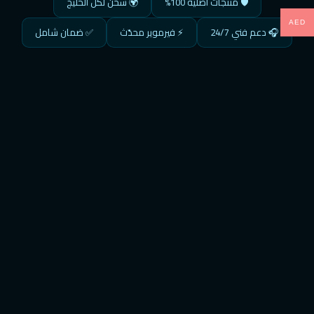
🛡️ منتجات أصلية 100%
🌍 شحن لكل الخليج
AED
🎧 دعم فني 24/7
⚡ فيرموير محدّث
✅ ضمان شامل