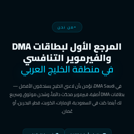
من نحن
المرجع الأول لبطاقات DMA
والفيرموير التنافسي
في منطقة الخليج العربي
في DMA Saudi، نؤمن بأن لاعبي الخليج يستحقون الأفضل —
بطاقات DMA أصلية، فيرموير محدّث دائماً، وشحن موثوق وسريع
لك أينما كنت في السعودية، الإمارات، الكويت، قطر، البحرين، أو
عُمان.